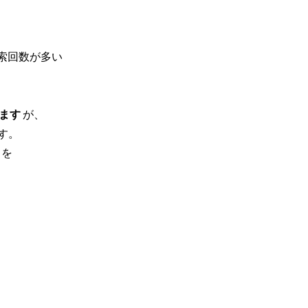
索回数が多い
ます
が、
す。
を
。